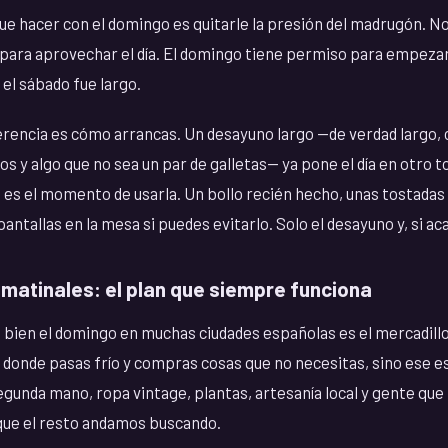
e hacer con el domingo es quitarle la presión del madrugón. N
 para aprovechar el día. El domingo tiene permiso para empezar a
 el sábado fue largo.
ferencia es cómo arrancas. Un desayuno largo —de verdad largo, 
os y algo que no sea un par de galletas— ya pone el día en otro t
 es el momento de usarla. Un bollo recién hecho, unas tostadas 
antallas en la mesa si puedes evitarlo. Solo el desayuno y, si ac
 matinales: el plan que siempre funciona
e bien el domingo en muchas ciudades españolas es el mercadillo.
 donde pasas frío y compras cosas que no necesitas, sino ese e
egunda mano, ropa vintage, plantas, artesanía local y gente qu
que el resto andamos buscando.