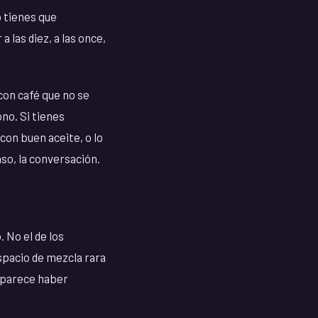
o tienes que
 las diez, a las once,
con café que no se
ono. Si tienes
con buen aceite, o lo
aso, la conversación.
 No el de los
spacio de mezcla rara
e parece haber