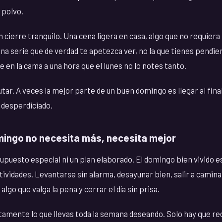
 polvo.
cierre tranquilo. Una cena ligera en casa, algo que no requier
na serie que de verdad te apetezca ver, no la que tienes pendie
e en la cama a una hora que el lunes no lo notes tanto.
ar. A veces la mejor parte de un buen domingo es llegar al final 
 desperdiciado.
ingo no necesita más, necesita mejor
upuesto especial ni un plan elaborado. El domingo bien vivido e
ividades. Levantarse sin alarma, desayunar bien, salir a caminar
lgo que valga la pena y cerrar el día sin prisa.
ctamente lo que llevas toda la semana deseando. Solo hay que r