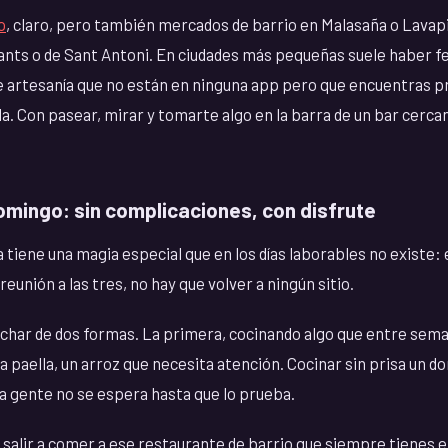
o
, claro, pero también mercados de barrio en Malasaña o Lavap
ants o de Sant Antoni. En ciudades más pequeñas suele haber f
e artesanía que no están en ninguna app pero que encuentras p
. Con pasear, mirar y tomarte algo en la barra de un bar cerca
omingo: sin complicaciones, con disfrute
 tiene una magia especial que en los días laborables no existe:
eunión a las tres, no hay que volver a ningún sitio.
char de dos formas. La primera, cocinando algo que entre sem
na paella, un arroz que necesita atención. Cocinar sin prisa un d
 gente no se espera hasta que lo prueba.
 salir a comer a ese restaurante de barrio que siempre tienes 