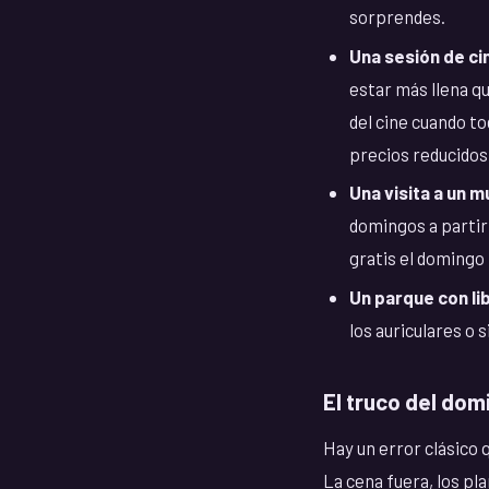
sorprendes.
Una sesión de ci
estar más llena qu
del cine cuando t
precios reducidos 
Una visita a un m
domingos a partir d
gratis el domingo
Un parque con libr
los auriculares o
El truco del dom
Hay un error clásico
La cena fuera, los pl