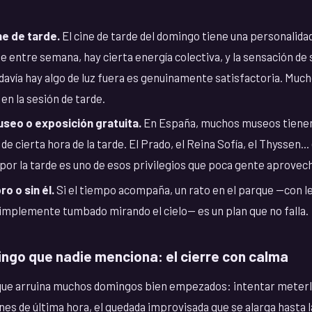
ne de tarde.
El cine de tarde del domingo tiene una personalidad
e entre semana, hay cierta energía colectiva, y la sensación de s
odavía hay algo de luz fuera es genuinamente satisfactoria. Muc
en la sesión de tarde.
useo o exposición gratuita.
En España, muchos museos tienen 
e cierta hora de la tarde. El Prado, el Reina Sofía, el Thyssen...
 por la tarde es uno de esos privilegios que poca gente aprovec
o o sin él.
Si el tiempo acompaña, un rato en el parque —con l
 simplemente tumbado mirando el cielo— es un plan que no falla.
ingo que nadie menciona: el cierre con calma
 que arruina muchos domingos bien empezados: intentar meterle
anes de última hora, el quedada improvisada que se alarga hasta l