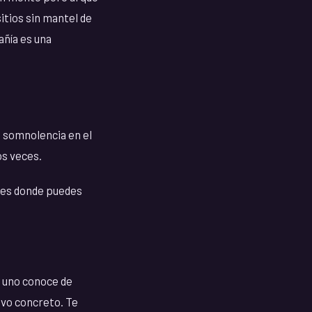
itios sin mantel de
añía es una
ra somnolencia en el
os veces.
e es donde puedes
e uno conoce de
ivo concreto. Te