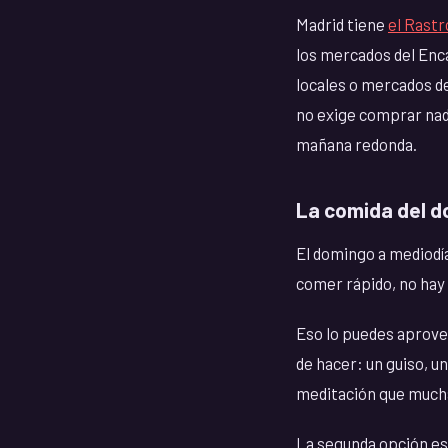
Madrid tiene
el Rastr
los mercados del Enc
locales o mercados d
no exige comprar nada
mañana redonda.
La comida del d
El domingo a mediodía
comer rápido, no hay r
Eso lo puedes aprove
de hacer: un guiso, u
meditación que mucha
La segunda opción es