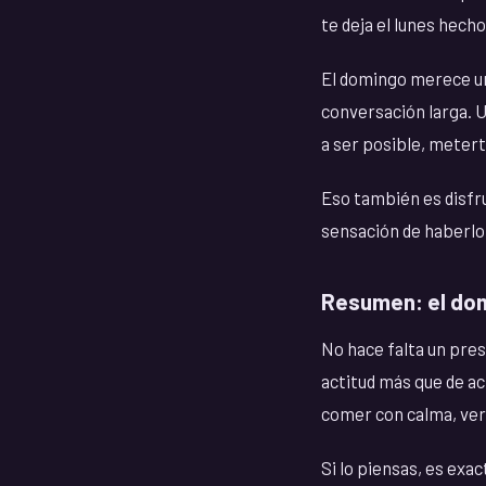
te deja el lunes hecho
El domingo merece un 
conversación larga. U
a ser posible, metert
Eso también es disfrut
sensación de haberlo
Resumen: el dom
No hace falta un pres
actitud más que de act
comer con calma, ver a
Si lo piensas, es exa