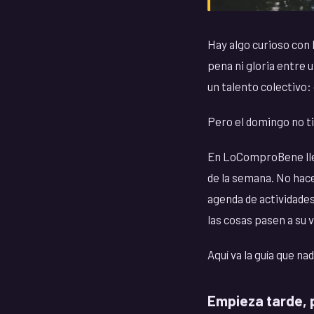
Hay algo curioso con 
pena ni gloria entre un
un talento colectivo:
Pero el domingo no ti
En LoComproBene llev
de la semana. No hace
agenda de actividades
las cosas pasen a su v
Aquí va la guía que nad
Empieza tarde, 