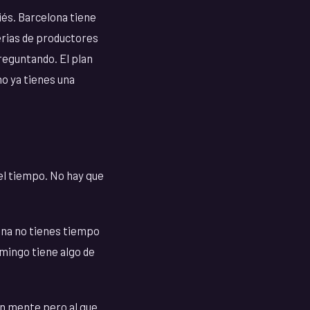
iés. Barcelona tiene
erias de productores
reguntando. El plan
no ya tienes una
 el tiempo. No hay que
ana no tienes tiempo
omingo tiene algo de
en mente pero al que