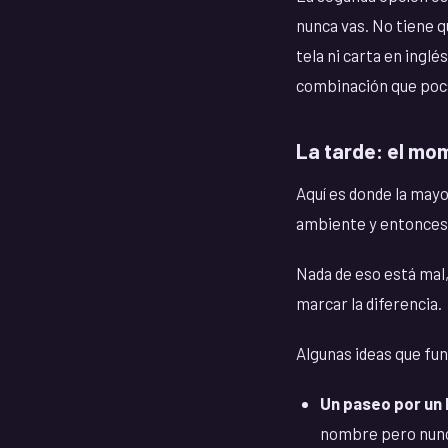
nunca vas. No tiene q
tela ni carta en ingl
combinación que poc
La tarde: el mo
Aquí es donde la mayor
ambiente y entonces pa
Nada de eso está mal,
marcar la diferencia.
Algunas ideas que fun
Un paseo por un 
nombre pero nunca